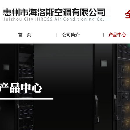
首 页
公司简介
产品中心