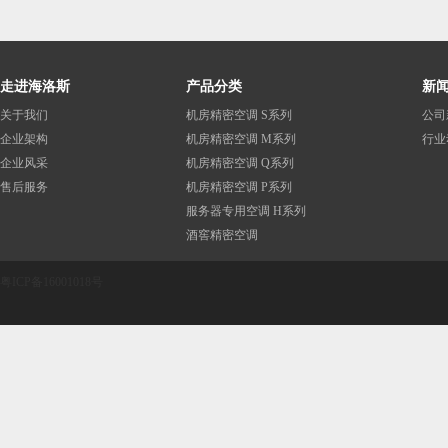
走进海洛斯
产品分类
新
关于我们
机房精密空调 S系列
公司
企业架构
机房精密空调 M系列
行业
企业风采
机房精密空调 Q系列
售后服务
机房精密空调 P系列
服务器专用空调 H系列
酒窖精密空调
粤ICP备16001018号